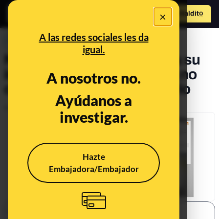
×
Hazte Maldit
o
Abrir menú
A las redes sociales les da
PREBUNKING
igual.
No es tu banco aunque sea su
imagen: en qué fijarte para no
A nosotros no.
caer en un 'phising' bancario
Ayúdanos a
Publicado el
Dec 12, 2019, 10:14:00 PM
investigar.
Hazte
Embajadora/Embajador
SHARE: