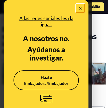
×
Hazte Maldit
o
Abrir menú
A las redes sociales les da
DESINFO
igual.
Bulos y desinformaciones
sobre la acogida de personas
A nosotros no.
inmigrantes en pueblos y
Ayúdanos a
ciudades de España
investigar.
Publicado el
Sep 19, 2024, 3:51:08 PM
Hazte
Embajadora/Embajador