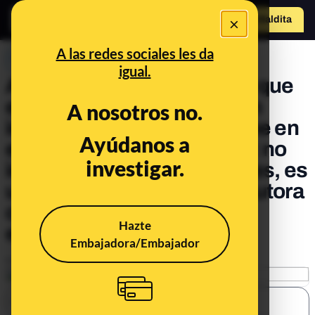
×
Hazte Maldit
a
Abrir menú
A las redes sociales les da
PREBUNKING
igual.
Abascal vuelve a asegurar que
en las manadas el 69% son
A nosotros no.
inmigrantes, pero el informe en
Ayúdanos a
el que se basa no dice eso: no
investigar.
incluye todas las agresiones, es
una muestra de 2010 y la autora
confirma que no se puede
Hazte
extrapolar
Embajadora/Embajador
Publicado el
Feb 14, 2020, 11:45:29 AM
SHARE: