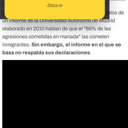
El líder de VOX, Santiago Abascal,
ha vuelto a
Ahora no
defender este 13 de febrero en RTVE
que los datos de
un informe de la
Universidad Autónoma de Madrid
elaborado en 2010 hablan de que el "69% de las
agresiones cometidas en manada" las cometen
inmigrantes.
Sin embargo, el informe en el que se
basa no respalda sus declaraciones
.