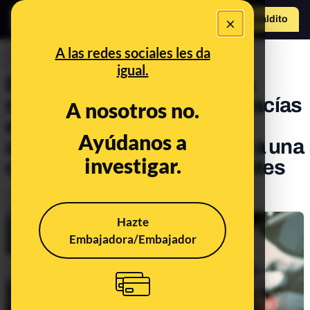
×
Hazte Maldit
o
Abrir menú
A las redes sociales les da
CONTROL DEL PODER
igual.
El día del verano en que las
ciudades se quedan más vacías
A nosotros no.
es el segundo sábado de
Ayúdanos a
agosto: en 2022 perdieron a una
investigar.
cuarta parte de sus habitantes
Publicado el
Aug 10, 2023, 8:14:00 AM
Actualizado el
Aug 10, 2023, 8:14:00 AM
Hazte
Embajadora/Embajador