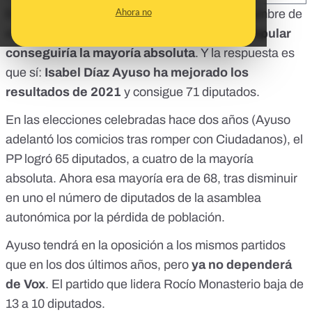
Ahora no
En la Comunidad de Madrid, la única incertidumbre de
esta noche electoral era saber si el
Partido Popular
conseguiría la mayoría absoluta
. Y la respuesta es
que sí:
Isabel Díaz Ayuso ha mejorado los
resultados de 2021
y
consigue 71 diputados.
En las elecciones celebradas hace dos años (
Ayuso
adelantó los comicios tras romper con Ciudadanos
), el
PP logró 65 diputados, a cuatro de la mayoría
absoluta. Ahora esa mayoría era de 68, tras disminuir
en uno el número de diputados de la asamblea
autonómica por la pérdida de población.
Ayuso tendrá en la oposición a los mismos partidos
que en los dos últimos años, pero
ya no dependerá
de Vox
. El partido que lidera Rocío Monasterio baja de
13 a 10 diputados.