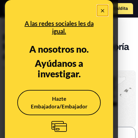
×
Hazte Maldit
a
Abrir menú
A las redes sociales les da
CONTROL DEL PODER
igual.
Resultados Comunidad de
Madrid: Ayuso logra la mayoría
A nosotros no.
absoluta
Ayúdanos a
Publicado el
May 29, 2023, 8:51:14 AM
investigar.
Hazte
Embajadora/Embajador
SHARE: