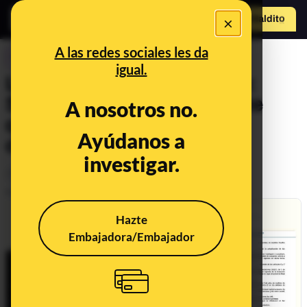
×
Hazte Maldit
o
Abrir menú
A las redes sociales les da
CONTROL DEL PODER
igual.
Los decretos del Gobierno:
Sánchez es ya el presidente
A nosotros no.
que ha firmado más reales
Ayúdanos a
decretos leyes
investigar.
Política
Publicado el
Nov 3, 2022, 4:58:15 PM
Hazte
Embajadora/Embajador