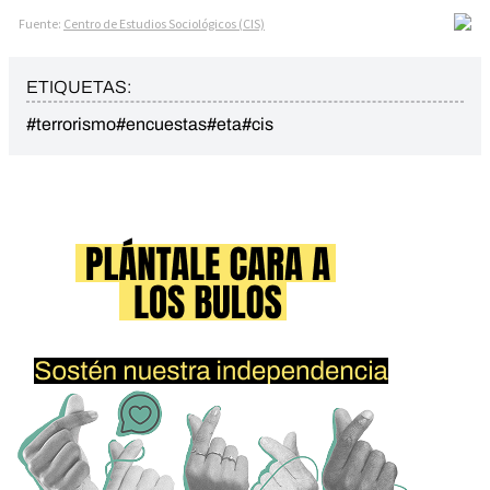
ETIQUETAS:
#terrorismo
#encuestas
#eta
#cis