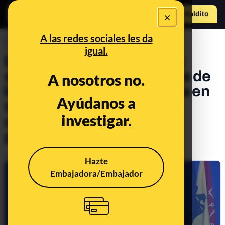
×
Hazte Maldit
o
Abrir menú
A las redes sociales les da
CONTROL DEL PODER
igual.
Diez años del cese de ETA:
según el CIS, la mayor parte de
A nosotros no.
los españoles no se lo creía en
Ayúdanos a
su momento y ahora nadie
investigar.
considera a la banda un
problema
Publicado el
Oct 20, 2021, 8:03:00 AM
Hazte
Embajadora/Embajador