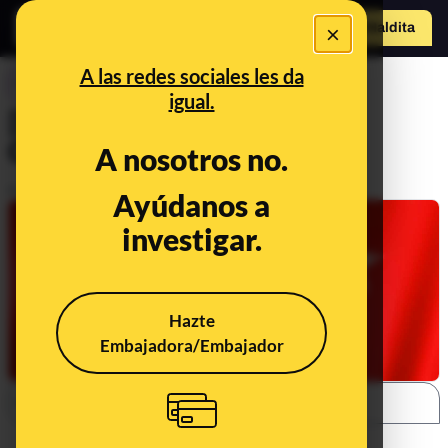
×
Hazte Maldit
o
Abrir menú
A las redes sociales les da
CONTROL DEL PODER
igual.
[DIRECTO]: Elecciones
Comunidad de Madrid 4-M
A nosotros no.
Publicado el
May 4, 2021, 2:32:43 PM
Ayúdanos a
investigar.
Hazte
Embajadora/Embajador
SHARE: