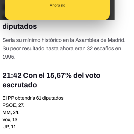
Ahora no
21:49 Con el 18,7% del voto
escrutado el PSOE obtendría 27
diputados
Sería su mínimo histórico en la Asamblea de Madrid.
Su peor resultado hasta ahora eran 32 escaños en
1995.
21:42 Con el 15,67% del voto
escrutado
El PP obtendría 61 diputados.
PSOE, 27.
MM, 24.
Vox, 13.
UP, 11.