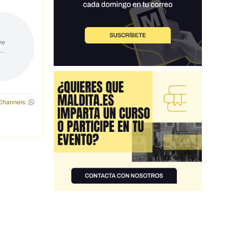
re
s…
Channels: