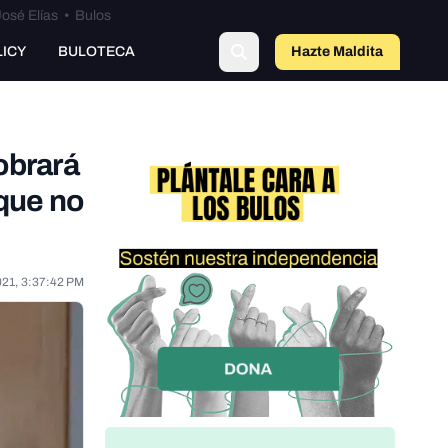
osé Elías
•
Bulos
LICY
BULOTECA
Hazte Maldit
o
obrará
que no
021, 3:37:42 PM