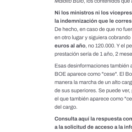
Maldito Bulo
, los contenidos que
Ni los ministros ni los vicepre
la indemnización que le corre
De hecho, en caso de que no fuer
en otro lugar y siguiera cobrando
euros al año
, no 120.000. Y el p
prestación sería de 1 año, 2 mese
Esas desinformaciones también as
BOE aparece como "cese". El Bole
manera la marcha de un alto carg
de sus superiores. Se puede ver,
el que también aparece como "c
del cargo
.
Consulta aquí la respuesta com
a la solicitud de acceso a la i