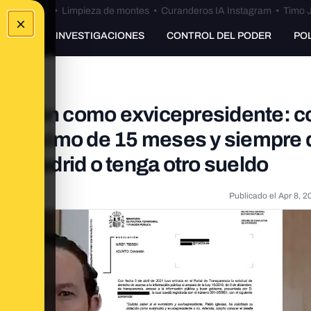
Bulos Ceuta
•
Limpieza de montes
•
Curanderos IA Instagram
•
Timo J
×
UNKING
INVESTIGACIONES
CONTROL DEL PODER
PO
nización como exvicepresidente: c
un máximo de 15 meses y siempre 
de Madrid o tenga otro sueldo
Publicado el
Apr 8, 2