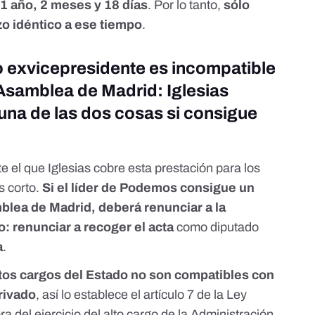
e
1 año, 2 meses y 18 días
. Por lo tanto,
sólo
zo idéntico a ese tiempo
.
 exvicepresidente es incompatible
 Asamblea de Madrid: Iglesias
 una de las dos cosas si consigue
 el que Iglesias cobre esta prestación para los
s corto.
Si el líder de Podemos consigue un
blea de Madrid, deberá renunciar a la
: renunciar a recoger el acta
como diputado
a
.
ltos cargos del Estado no son compatibles con
rivado
,
así lo establece el artículo 7 de la Ley
a del ejercicio del alto cargo de la Administración