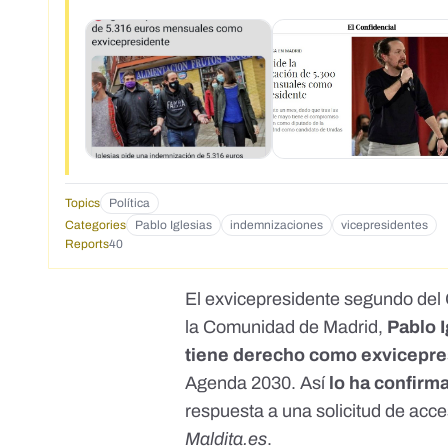
Topics
Política
Categories
Pablo Iglesias
indemnizaciones
vicepresidentes
Reports
40
El exvicepresidente segundo del
la Comunidad de Madrid,
Pablo I
tiene derecho como exvicepre
Agenda 2030. Así
lo ha confirm
respuesta a una solicitud de acce
Maldita.es
.