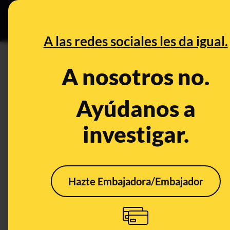
Grupos Ceuta
•
DESINFO
PREB
A las redes sociales les da igual.
CONTROL DEL PODER
A nosotros no.
Pablo Iglesias pide la indem
5.316 euros al mes durante 
Ayúdanos a
sea diputado de la Asamblea 
investigar.
Política
Hazte Embajadora/Embajador