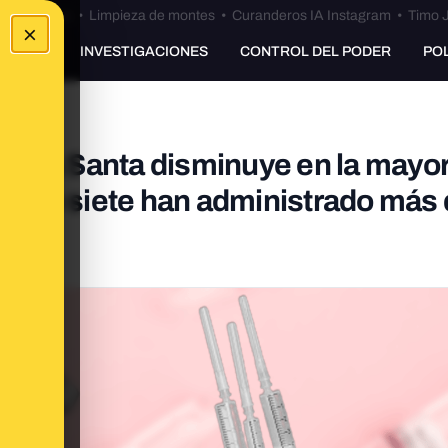
Bulos Ceuta
•
Limpieza de montes
•
Curanderos IA Instagram
•
Timo J
×
UNKING
INVESTIGACIONES
CONTROL DEL PODER
PO
mana Santa disminuye en la mayor
sólo siete han administrado más 