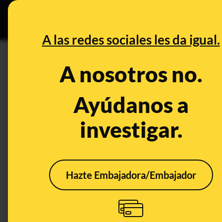
Grupos Ceuta
•
DESINFO
PREB
A las redes sociales les da igual.
CONTROL DEL PODER
A nosotros no.
El ritmo de vacunación en Se
las comunidades autónomas: 
Ayúdanos a
que la semana anterior
investigar.
Publicado el
Apr 7, 2021, 7:33:00 PM
Hazte Embajadora/Embajador