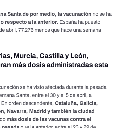
na Santa de por medio, la vacunación
no se ha
o respecto a la anterior
. España ha puesto
 5 de abril, 77.276 menos que hace una semana
ias, Murcia, Castilla y León,
tran más dosis administradas esta
vacunación se ha visto afectada durante la pasada
mana Santa, entre el 30 y el 5 de abril, a
. En orden descendente,
Cataluña, Galicia,
eón, Navarra, Madrid y también la ciudad
ado
más dosis de las vacunas contra el
a pasada
que la anterior, entre el 23 y 29 de