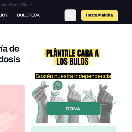
osé Elías
•
Bulos
LICY
BULOTECA
Hazte Maldit
o
ía de
dosis