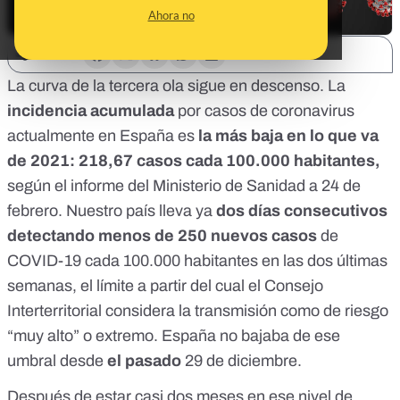
Ahora no
SHARE:
La curva de la tercera ola sigue en descenso. La
incidencia acumulada
por casos de coronavirus
actualmente en España es
la más baja en lo que va
de 2021: 218,67 casos cada 100.000 habitantes,
según el
informe del Ministerio de Sanidad a 24 de
febrero
. Nuestro país lleva ya
dos días consecutivos
detectando menos de 250 nuevos casos
de
COVID-19 cada 100.000 habitantes en las dos últimas
semanas, el
límite a partir del cual el Consejo
Interterritorial considera la transmisión como de riesgo
“muy alto”
o extremo. España no bajaba de ese
umbral desde
el pasado
29 de diciembre
.
Después de estar casi dos meses en ese nivel de