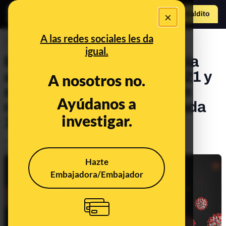
×
Hazte Maldit
o
Abrir menú
A las redes sociales les da
CONTROL DEL PODER
igual.
España registra la incidencia
acumulada más baja de 2021 y
A nosotros no.
sale del riesgo extremo con
Ayúdanos a
menos de 250 casos por cada
investigar.
100.000 habitantes
Publicado el
Feb 24, 2021, 7:05:22 PM
Actualizado el
Feb 24, 2021, 7:06:04 PM
Hazte
Embajadora/Embajador