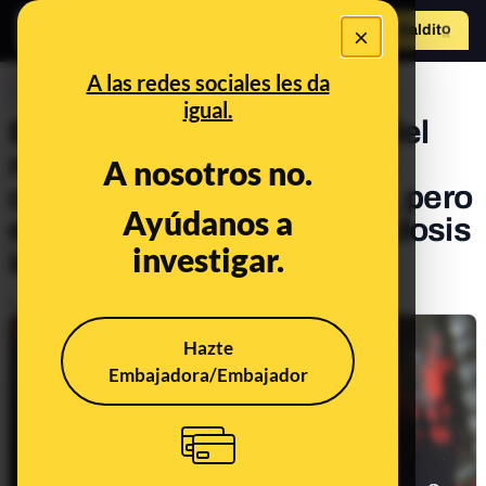
×
Hazte Maldit
o
Abrir menú
A las redes sociales les da
CONTROL DEL PODER
igual.
España es el noveno país del
mundo con más población
A nosotros no.
completamente vacunada, pero
Ayúdanos a
el 21º según el número de dosis
investigar.
inyectadas por habitante
Publicado el
Feb 18, 2021, 11:03:00 AM
Hazte
Embajadora/Embajador