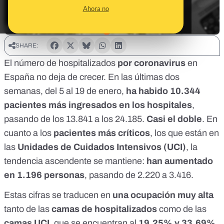
Ahora no
SHARE:
El número de hospitalizados
por coronavirus
en
España no deja de crecer. En las últimas dos
semanas, del 5 al 19 de enero,
ha habido 10.344
pacientes más ingresados en los hospitales
,
pasando de los 13.841 a los 24.185.
Casi el doble
. En
cuanto a los
pacientes más críticos
, los que están en
las
Unidades de Cuidados Intensivos (UCI)
, la
tendencia ascendente se mantiene:
han aumentado
en 1.196 personas
, pasando de 2.220 a 3.416.
Estas cifras se traducen en
una ocupación muy alta
tanto de las
camas de hospitalizados
como de las
camas UCI
, que se encuentran al
19,25% y 33,69%