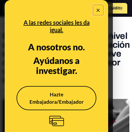
×
Hazte Maldit
o
Abrir menú
A las redes sociales les da
CONTROL DEL PODER
igual.
España se encuentra en el nivel
de riesgo más alto de ocupación
A nosotros no.
de camas y camas UCI: nueve
Ayúdanos a
comunidades superan la peor
investigar.
valoración en los dos
indicadores
Publicado el
Jan 20, 2021, 2:22:46 PM
Hazte
Actualizado el
Jan 21, 2021, 8:33:00 AM
Embajadora/Embajador