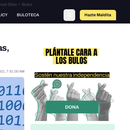
osé Elías
•
Bulos
LICY
BULOTECA
Hazte Maldit
o
as,
021, 7:51:00 AM