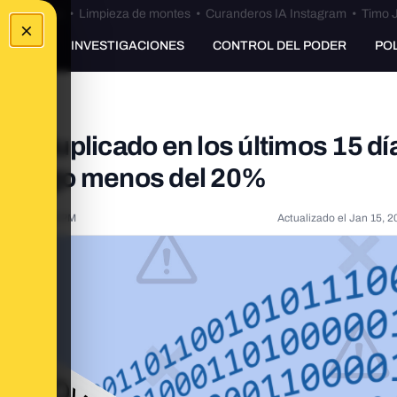
Bulos Ceuta
•
Limpieza de montes
•
Curanderos IA Instagram
•
Timo J
×
UNKING
INVESTIGACIONES
CONTROL DEL PODER
PO
an duplicado en los últimos 15 dí
rece algo menos del 20%
2021, 7:34:10 PM
Actualizado el
Jan 15, 2