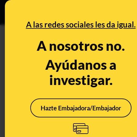
Grupos Ceuta
•
DESINFO
PREB
A las redes sociales les da igual.
CONTROL DEL PODER
A nosotros no.
Los casos de coronavirus se h
pero la realización de test c
Ayúdanos a
investigar.
Política
Publicado el
Jan 14, 
Hazte Embajadora/Embajador