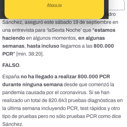
SHARE:
Ahora no
El presidente del Gobierno y líder del PSOE, Pedro
Sánchez, aseguró este sábado 19 de septiembre en
una entrevista para ‘laSexta Noche’ que "
estamos
haciendo
en algunos momentos,
en algunas
semanas
,
hasta incluso
llegamos a las
800.000
PCR
" [
min. 38:20
].
FALSO
.
España
no ha llegado a realizar 800.000 PCR
durante ninguna semana
desde que comenzó la
pandemia causada por el coronavirus. Sí se han
realizado un total de
820.643
pruebas diagnósticas en
la última semana incluyendo PCR, test rápidos y otro
tipo de pruebas pero no sólo pruebas PCR como dice
Sánchez.