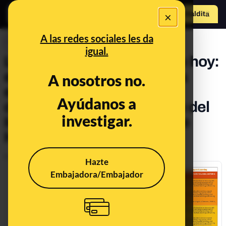
×
Hazte Maldit
o
Abrir menú
A las redes sociales les da
CONTROL DEL PODER
igual.
La vuelta al colegio a día de hoy:
en Álava y Zaragoza toda la
A nosotros no.
educación debería ser a
Ayúdanos a
distancia según un estudio del
investigar.
Instituto de Salud Global de
Harvard
Publicado el
Aug 21, 2020, 5:38:32 PM
Hazte
Embajadora/Embajador