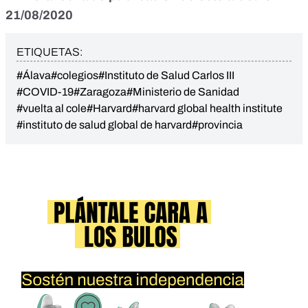
21/08/2020
ETIQUETAS:
#Álava
#colegios
#Instituto de Salud Carlos III
#COVID-19
#Zaragoza
#Ministerio de Sanidad
#vuelta al cole
#Harvard
#harvard global health institute
#instituto de salud global de harvard
#provincia