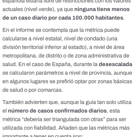
española estaría libre de restricciones con los valores
actuales (nivel verde), ya que
ninguna tiene menos
de un caso diario por cada 100.000 habitantes
.
En el informe se contempla que la métrica puede
calcularse a nivel estatal, nivel de
condado
(una
división territorial inferior al estado), a nivel de área
metropolitana, de distrito o de zona administrativa de
salud. En el caso de España, durante la
desescalada
se calcularon parámetros a nivel de provincia, aunque
en algunos lugares se prefirió optar por
zonas básicas
de salud
o por
comarcas
.
También advierten que, aunque la guía tan solo utiliza
el
número de casos confirmados diarios
, esta
métrica “debería ser triangulada con otras” para ser
utilizada con fiabilidad. Añaden que las métricas más
importante a tener en cuenta son: