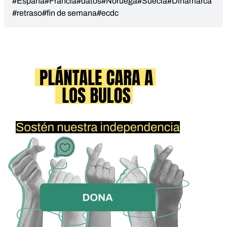
#España
#Francia
#datos
#Noruega
#Suecia
#Dinamarca
#retraso
#fin de semana
#ecdc