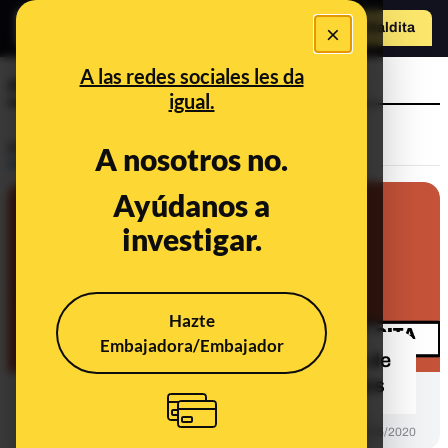
×
Hazte Maldit
a
Abrir menú
A las redes sociales les da
retraso
igual.
Prebunking
A nosotros no.
Ayúdanos a
investigar.
Hazte
Embajadora/Embajador
Por qué hay problemas en el cobro de
ERTE y qué hacer para solucionarlos
PREBUNKING
28/05/2020