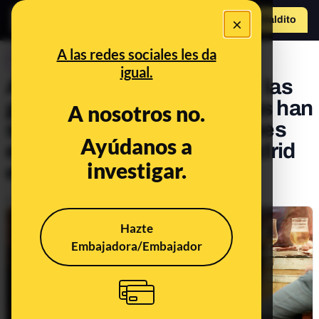
×
Hazte Maldit
o
Abrir menú
A las redes sociales les da
CONTROL DEL PODER
igual.
AutoGrill, Avanza y Eurest: las
grandes empresas que más han
A nosotros no.
suspendido las inspecciones
Ayúdanos a
en sus restaurantes de Madrid
investigar.
entre 2018 y junio de 2019
Publicado el
Dec 17, 2019, 12:14:00 PM
Hazte
Embajadora/Embajador