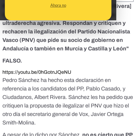
Ahora no
Pedro Sánchez: "Ustedes dos [a Casado y Rivera]
representan una derecha cobarde ante una
ultraderecha agresiva. Respondan y critiquen y
rechacen la ilegalización del Partido Nacionalista
Vasco (PNV) que pide su socio de gobierno en
Andalucía o también en Murcia y Castilla y León"
FALSO.
https://youtu.be/0hGotnJQeNU
Pedro Sánchez ha hecho esta declaración en
referencia a los candidatos del PP, Pablo Casado, y
Ciudadanos, Albert Rivera. Sánchez les ha pedido que
critiquen la propuesta de ilegalizar el PNV
que hizo el
otro día el secretario general de Vox, Javier Ortega
Smith-Molina
.
A pesar de lo dicho por Sánchez,
no es cierto que PP