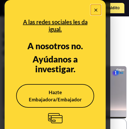
×
Hazte Maldit
o
Abrir menú
A las redes sociales les da
CONTROL DEL PODER
igual.
Las afirmaciones falsas de
Pedro Sánchez durante el
A nosotros no.
debate del 4-N
Ayúdanos a
Publicado el
Nov 6, 2019, 5:52:46 PM
investigar.
Hazte
Embajadora/Embajador
SHARE: