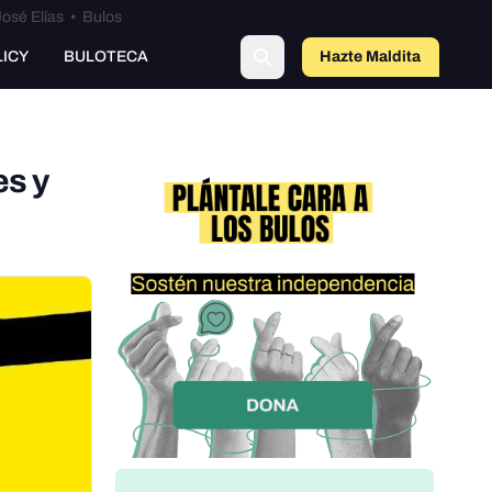
osé Elías
•
Bulos
o
LICY
BULOTECA
Hazte Maldit
a
es y