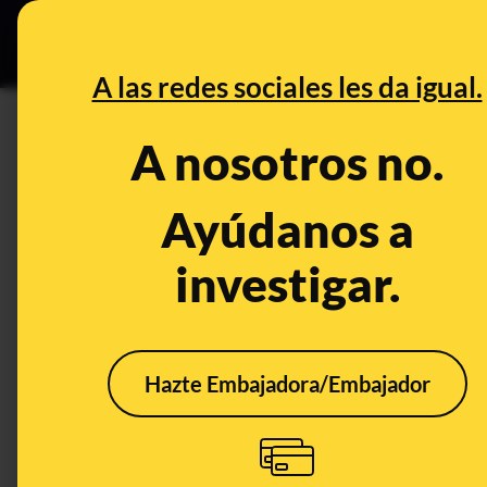
Grupos Ceuta
•
DESINFO
PREB
A las redes sociales les da igual.
PREBUNKING
A nosotros no.
II Consultorio Malditas Elecc
castigo si no acudes a tu mesa
Ayúdanos a
investigar.
Publicado el
Oct 24, 2019, 7:18:16 AM
Hazte Embajadora/Embajador