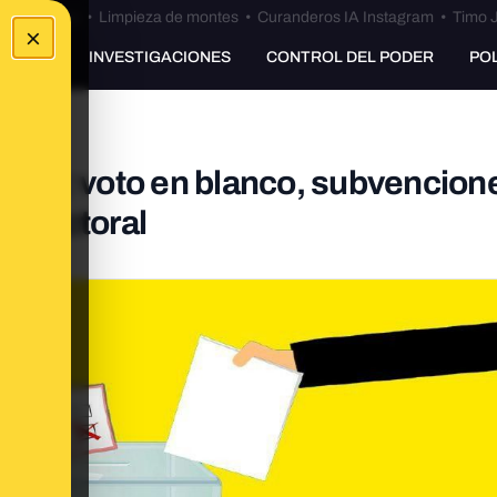
Bulos Ceuta
•
Limpieza de montes
•
Curanderos IA Instagram
•
Timo J
×
UNKING
INVESTIGACIONES
CONTROL DEL PODER
PO
iones: voto en blanco, subvencion
 electoral