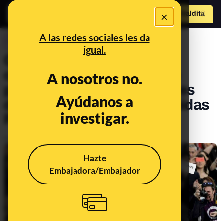
×
Hazte Maldit
o
Abrir menú
A las redes sociales les da
CONTROL DEL PODER
igual.
CORRECCIÓN: Cinco
candidatos de Más País se
A nosotros no.
presentaron a las elecciones
Ayúdanos a
del 28-A en las listas de Unidas
investigar.
Podemos*
Publicado el
Oct 11, 2019, 9:04:55 AM
Hazte
Embajadora/Embajador