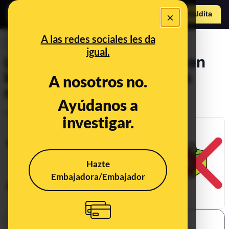
×
Hazte Maldit
o
Abrir menú
A las redes sociales les da
CONTROL DEL PODER
igual.
Los 35 pueblos de España en
los que no hubo elecciones
A nosotros no.
municipales el 26M
Ayúdanos a
Publicado el
May 28, 2019, 7:10:19 PM
investigar.
Hazte
Embajadora/Embajador
SHARE: