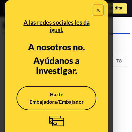
×
Hazte Maldit
a
Abrir menú
A las redes sociales les da
Maldito Dato
igual.
A nosotros no.
Ayúdanos a
<<
<
73
74
75
76
77
78
investigar.
Hazte
Embajadora/Embajador