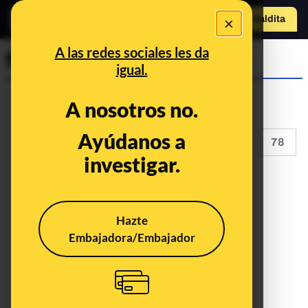
×
Hazte Maldit
a
Abrir menú
A las redes sociales les da
Maldito Dato
igual.
A nosotros no.
Ayúdanos a
<<
<
73
74
75
76
77
78
investigar.
Hazte
Embajadora/Embajador