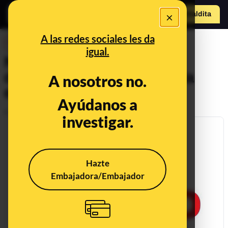
×
Hazte Maldit
a
Abrir menú
A las redes sociales les da
DESINFO
igual.
No, un estudio no ha
demostrado que el agua fría
A nosotros no.
engorde
Ayúdanos a
Publicado el
Jun 29, 2018, 11:05:00 AM
investigar.
Hazte
Embajadora/Embajador