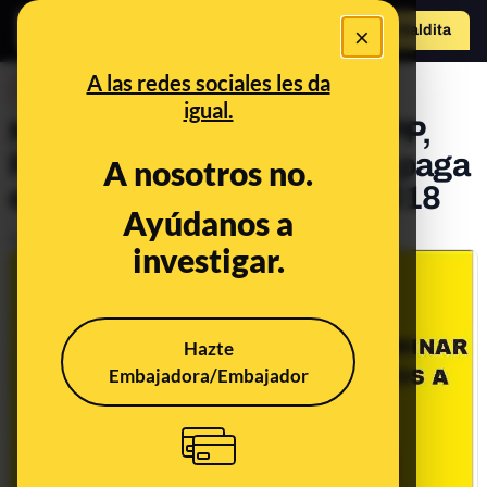
×
Hazte Maldit
a
Abrir menú
A las redes sociales les da
DESINFO
igual.
No, no hay un pacto entre PP,
PSOE y Cs para eliminar la paga
A nosotros no.
extra de los jubilados en 2018
Ayúdanos a
Publicado el
Nov 14, 2017, 12:00:00 AM
investigar.
Hazte
Embajadora/Embajador