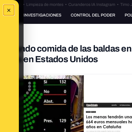
Bulos Ceuta
•
Limpieza de montes
•
Curanderos IA Instagram
•
Timo J
×
UNKING
INVESTIGACIONES
CONTROL DEL PODER
PO
os tirando comida de las baldas en
a. Es en Estados Unidos