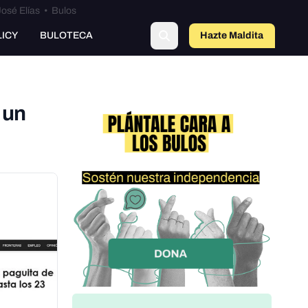
osé Elías
•
Bulos
LICY
BULOTECA
Hazte Maldit
a
 un