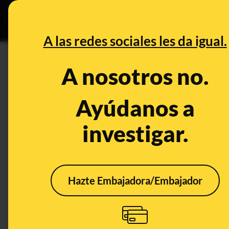
Grupos Ceuta
•
DESINFO
PREB
A las redes sociales les da igual.
DESINFO
A nosotros no.
No, este vídeo de cuatro chic
supermercado no es de Españ
Ayúdanos a
investigar.
Publicado el
Jun 11, 2019, 12:48:25 PM
Hazte Embajadora/Embajador