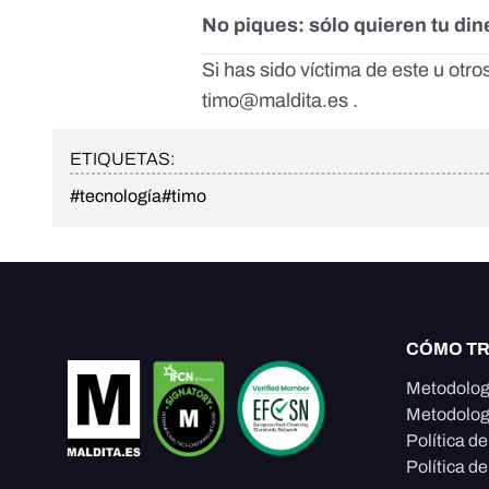
No piques: sólo quieren tu din
Si has sido víctima de este u otr
timo@maldita.es
.
ETIQUETAS:
#tecnología
#timo
CÓMO T
Metodolog
Metodolog
Política d
Política de