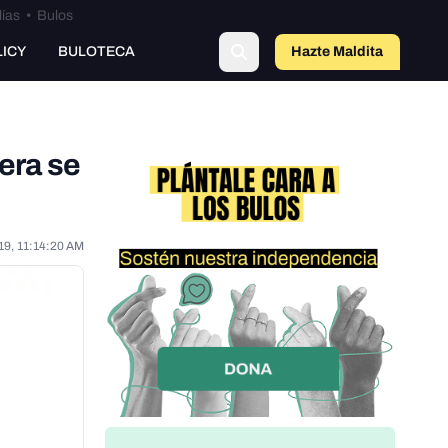
lías
•
Bulos
o
LICY
BULOTECA
Hazte Maldit
a
era se
19, 11:14:20 AM