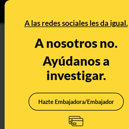
Especial C
DESINFO
PREB
A las redes sociales les da igual.
DESINFO
A nosotros no.
No, el chef Jordi Cruz no ha 
"puede convertir en millonario
Ayúdanos a
investigar.
Timo
Tecnología
Hazte Embajadora/Embajador