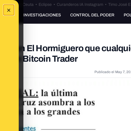
euta
•
Bulos Ceuta
•
Eclipse
•
Curanderos IA Instagram
•
Timo José E
×
UNKING
INVESTIGACIONES
CONTROL DEL PODER
PO
dicho en El Hormiguero que cualqui
" con Bitcoin Trader
Publicado el
May 7, 20