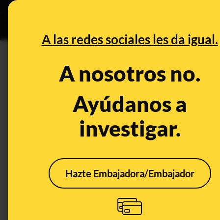
Especial C
DESINFO
PREB
A las redes sociales les da igual.
DESINFO
A nosotros no.
Bulos sobre el coronavirus: m
actual brote de coronavirus
Ayúdanos a
investigar.
Publicado el
Feb 9, 2020, 9:13:00 AM
Hazte Embajadora/Embajador