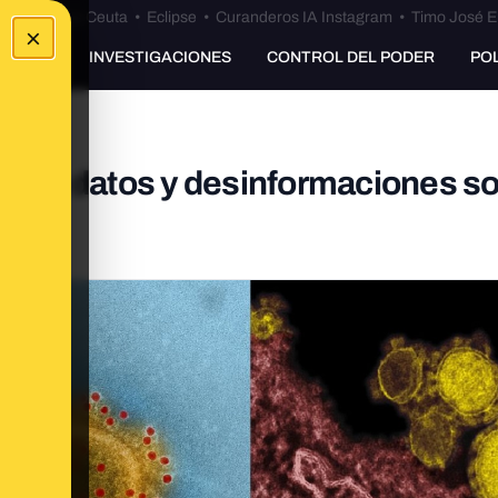
euta
•
Bulos Ceuta
•
Eclipse
•
Curanderos IA Instagram
•
Timo José E
×
UNKING
INVESTIGACIONES
CONTROL DEL PODER
PO
itos, datos y desinformaciones so