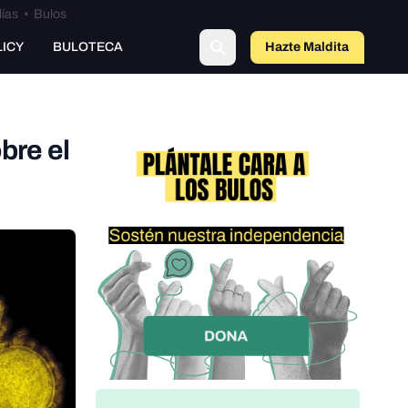
lías
•
Bulos
LICY
BULOTECA
Hazte Maldit
o
bre el