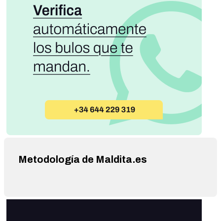
una cuenta de ALLIED IRISH BANK de OP DUBLÍN,
figurando como beneficiaria de 6 depósitos de 200.000 € y
fechados en agosto de 2018. 10. Ángel Luis Hurtado Adrián
(1.800.000 €) en 4 depósitos de 250.000 € y 8 depósitos de
100.000 €, ingresados en NOVOBANQ de OP VICTORIA-
SEYCHELLES.
https://bsky.app/profile/nefeerr.bsky.social/post/3lt5pdjgkdc
2o TODO YA ESTÁ CUADRANDO Según el juez Presencia,
10 de los 16 magistrados de la Sala de la Penal del Tribunal
Supremo, tienen cuentas en paraísos fiscales. Listado:
Manuel Marchena Gómez. 5.000.000€ acumulados en 100
depósitos de 50.000€ en el BGL de Luxemburgo. Manuel
Marchena Perea (hijo de Marchena Gómez). 2.500.000€
acumulados en depósitos de 50.000€ en el BGL de
Luxemburgo. Sofía Marchena Perea (hija de Marchena
Gómez) 2.500.000€ acumulados en depósitos de 50.000€
Metodología de Maldita.es
en el BGL de Luxemburgo. Andrés Martínez Arrieta.
2.000.000€ acumulados en depósitos de 250.000€ en ISLE
OF MAN BANK. Julián Artemio Sánchez Melgar.
1.500.000€ acumulados en depósitos de 250.000€ en el
FRICK BANK de LIECHTENSTEIN. Miguel Colmenero
Méndez de Luarca. 1.200.000$ acumulados en depósitos de