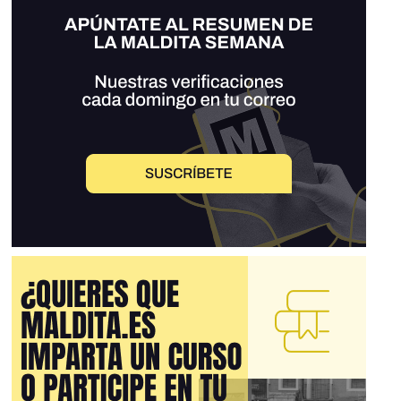
100.000$ en ITAU de SAO PAULO. Andrés Palomo del Arco.
1.200.000$ acumulados en depósitos de 200.000$ en el
BANISTMO de PANAMÁ. Pablo Llarena Conde. 2.000.000€
acumulados en depósitos de 250.000€ en el VP BANK de
LIECHTENSTEIN. Vicente Magro Servet. 750.000€
acumulados en depósitos de 150.000€ en el BANQUE DE
LUXEMBOURG. Susana Polo García. 1.000.000$
acumulados en depósitos de 100.000$ en el BLADEX de
PANAMA. Carmen Lamela Díaz. 1.200.000€ acumulados en
depósitos de 200.000€ en el ALLIED IRISH BANK de Dublin,
Ángel Luis Hurtado Adrián. 1.800.000€ acumulados en
depósitos de 100.000€ en el NOVOBANQ de OP VICTORIA-
SEYCHELLES. Como se puede comprobar, todos estos
magistrados son los que condenaron sin pruebas al F.G. e
impidiendo que los recursos en contra de las irregularidades
judiciales, prosperen, todos pertenecen a esa mafia que
quiere cargarse a nuestro Presidente, para poner en la
Moncloa a un inútil que gobierne al dictado de los que
realmente están en la sombra financiando el golpe. Todos
estos de la lista, son españoles y mucho españoles de
pulsera y banderita, patriotas, gente de orden, siempre y
cuando, el orden sea de su conveniencia, y con dinero en
paraísos fiscales, y claro la pregunta es: ¿Por qué tienen ese