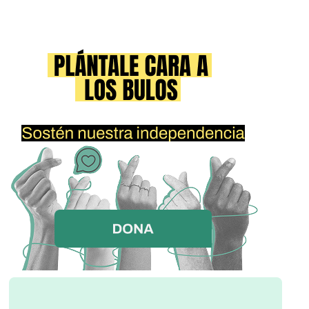
euros en 50 depósitos de 50.000 euros cada uno en el
Banco BGL de Luxemburgo. A nombre de Sofía Marchena
Perea (hija): 2.500.000 de euros en 50 depósitos de 50.000
euros cada uno en el Banco BGL de Luxemburgo. 2. Andrés
Martínez Arrieta (2.000.000 €) en 8 depósitos de 250.000 €
cada uno, ingresados en la entidad ISLE OF MAN BANK en
febrero de 2020. 3. Julián Artemio Sánchez Melgar
(1.500.000 €) en 6 depósitos de 250.000 € cada uno,
ingresados en la entidad FRICK BANK de LIECHTENSTEIN
en octubre de 2019. 4. Miguel Colmenero Menéndez de
Luarca (1.200.000 $) en 12 depósitos de 100.000 $ cada
uno, ingresados en la entidad ITAU de SAO PAULO. 5.
Andrés Palomo del Arco (1.200.000 $) en 6 depósitos de
200.000 $ cada uno, ingresados en la entidad BANISTMO
de PANAMÁ. 6. Pablo Llarena Conde (2.000.000 €) en 8
depósitos de 250.000 € cada uno, ingresados en la entidad
VP BANK de LIECHTENSTEIN. 7. Vicente Magro Servet
(750.000 €) en 5 depósitos de 150.000 € cada uno,
ingresados en el BANQUE DE LUXEMBOURG. 8. Susana
Polo García (1.000.000 $) en 10 depósitos de 100.000 $ cada
uno, ingresados en la entidad BLADEX de PANAMÁ. 9.
Carmen Lamela Díaz (1.200.000 €) como titular única en