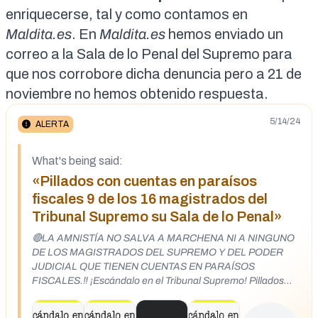
enriquecerse,
tal y como contamos en
Maldita.es
. En
Maldita.es
hemos enviado un
correo a la Sala de lo Penal del Supremo para
que nos corrobore dicha denuncia pero a 21 de
noviembre no hemos obtenido respuesta.
5/14/24
ALERTA
What's being said:
«Pillados con cuentas en paraísos
fiscales 9 de los 16 magistrados del
Tribunal Supremo su Sala de lo Penal»
🔴LA AMNISTÍA NO SALVA A MARCHENA NI A NINGUNO
DE LOS MAGISTRADOS DEL SUPREMO Y DEL PODER
JUDICIAL QUE TIENEN CUENTAS EN PARAÍSOS
FISCALES.‼️ ¡Escándalo en el Tribunal Supremo! Pillados
con cuentas en paraísos fiscales 10 de los 16 magistrados
de su Sala de lo Penal. Se trata de lo que empieza a