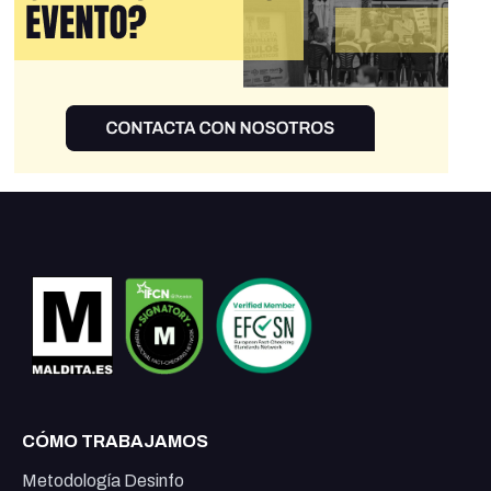
dinero fuera de España? y ¿De donde lo han sacado o quién
les ha trasferido esas cantidades? SUPONGO QUE LA UCO
DEL BALAS YA ESTARÁ INVESTIGANDO, ¿O NO?.
¿QUIÉN VIGILA AL VIGILANTE?
CÓMO TRABAJAMOS
Metodología Desinfo