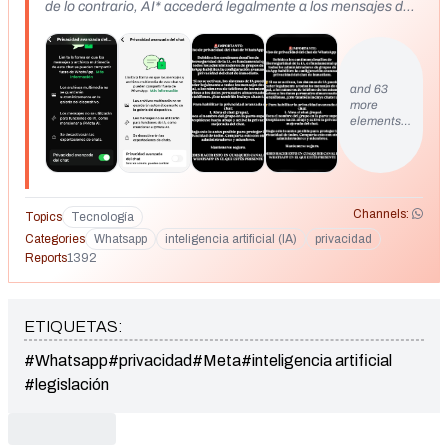
de lo contrario, AI* accederá legalmente a los mensajes de
todos los miembros del chat del grupo y al chat personal y al
teléfono de todos. Incluso el chat de WhatsApp uno a uno
también debe activar la privacidad avanzada del chat. Para
ello, cuando estés en el chat, pulsa el nombre del grupo en
and 63
more
la parte superior, desplácese hacia abajo y verá la opción de
elements…
encenderlo. Por favor Administradora, activa la Privacidad
Avanzada del Chat, para que Meta y la IA no tomen
nuestros números e info. de los teléfonos, porque ahora es
legal que lo hagan. Protejan a los usuarios de este chat. 💚
Muchas gracias! 🚨IMPORTANTE: Aviso de privacidad del
Channels:
Topics
Tecnología
chat de WhatsApp 🚨 Debido a los continuos desafíos de
Categories
Whatsapp
inteligencia artificial (IA)
privacidad
ciberseguridad de la IA, es fundamental que todos los
Reports
1392
administradores de grupos de WhatsApp habiliten la
configuración avanzada de privacidad del chat de inmediato.
🔐 Si no se activan, los sistemas de IA pueden acceder
ETIQUETAS:
legalmente a todos los mensajes de chat grupal, a los
números de teléfono de los miembros e incluso a los datos
#Whatsapp
#privacidad
#Meta
#inteligencia artificial
personales almacenados en los teléfonos. ¡Esto también
#legislación
incluye chats 1 a 1! 👉 Para habilitar la privacidad avanzada
del chat: 1. Abra el chat grupal. 2. Toca el nombre del grupo
en la parte superior. 3. Desplácese hacia abajo y active la
privacidad mejorada del chat. Haga esto lo antes posible