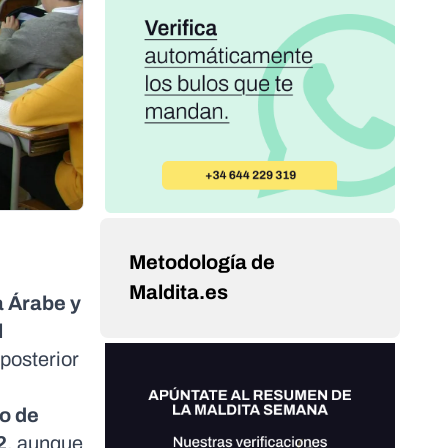
Metodología de
Maldita.es
 Árabe y
l
posterior
io de
2
, aunque