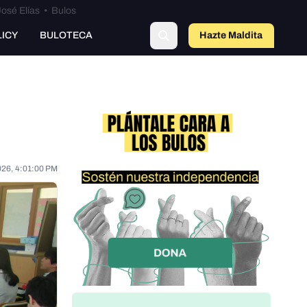
osé Elías
•
Bulos
LICY
BULOTECA
Hazte Maldit
a
026, 4:01:00 PM