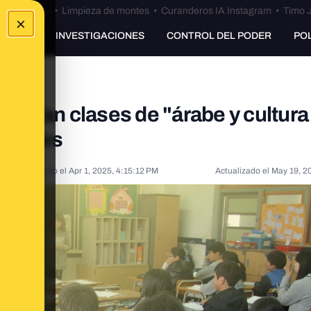
Bulos Ceuta
•
Limpieza de montes
•
Curanderos IA Instagram
•
Timo J
×
UNKING
INVESTIGACIONES
CONTROL DEL PODER
PO
artan clases de "árabe y cultura
pañoles
Publicado el
Apr 1, 2025, 4:15:12 PM
Actualizado el
May 19, 2