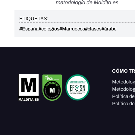
metodología de Maldita.es
ETIQUETAS:
#España
#colegios
#Marruecos
#clases
#árabe
CÓMO T
Metodolog
Metodolog
Política d
Política de