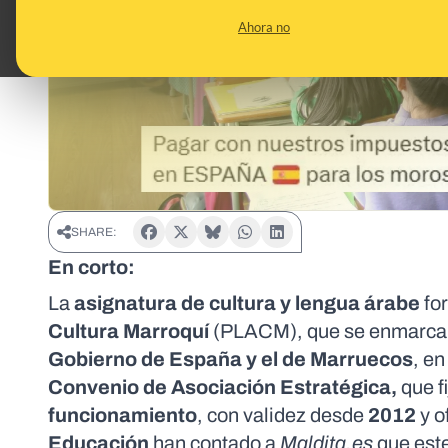
Ahora no
SHARE:
En corto:
La
asignatura de cultura y lengua árabe
fo
Cultura Marroquí
(PLACM), que se enmarca 
Gobierno de España y el de Marruecos
, e
Convenio de Asociación Estratégica,
que f
funcionamiento
, con validez desde
2012
y o
Educación
han contado a
Maldita.es
que est