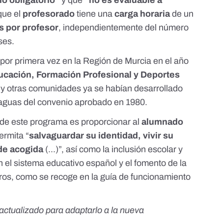
lo obligatorio”
y que
“no es evaluable a
que el
profesorado
tiene una
carga horaria
de un
 por profesor
, independientemente del número
ases.
 por primera vez en la Región de Murcia en el año
ucación, Formación Profesional y Deportes
 y otras comunidades ya se habían desarrollado
raguas del convenio aprobado en 1980.
 de este programa es proporcionar al
alumnado
ermita “
salvaguardar su identidad, vivir su
 de acogida
(...)”, así como la inclusión escolar y
 el sistema educativo español y el fomento de la
otros, como se recoge en la
guía de funcionamiento
o actualizado para adaptarlo a la nueva