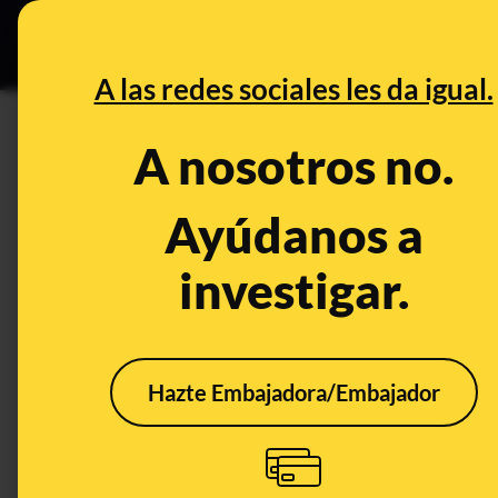
Grupos Ceuta
•
DESINFO
PREB
A las redes sociales les da igual.
DESINFO
CONTEXTO
A nosotros no.
Qué sabemos sobre que se imp
marroquí" en los colegios es
Ayúdanos a
investigar.
Migración
Legislación
Educación
Nacionalidades y etnias
CONTEXTO
Hazte Embajadora/Embajador