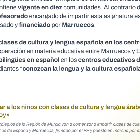
ntiene
vigente en diez
comunidades. Al contrario d
ofesorado
encargado de impartir esta asignatura e
isado y
financiado
por
Marruecos
.
clases de cultura y lengua española
en los cent
operación en materia educativa entre Marruecos y 
bilingües en español
en los
centros educativos 
diantes “
conozcan la lengua y la cultura español
ar a los niños con clases de cultura y lengua árab
joy»
olegios de la Región de Murcia van a comenzar a impartir clases de cult
nos de España y Marruecos, firmado por el PP y puesto en marcha por 