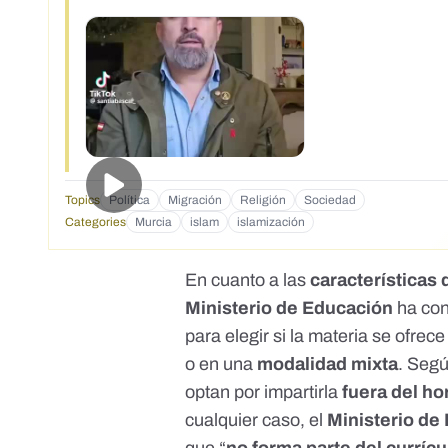
Topics
Política
Migración
Religión
Sociedad
Categories
Murcia
islam
islamización
En cuanto a las
características 
Ministerio de Educación
ha co
para elegir si la materia se ofrec
o en una
modalidad mixta
. Seg
optan por impartirla
fuera del ho
cualquier caso, el
Ministerio de