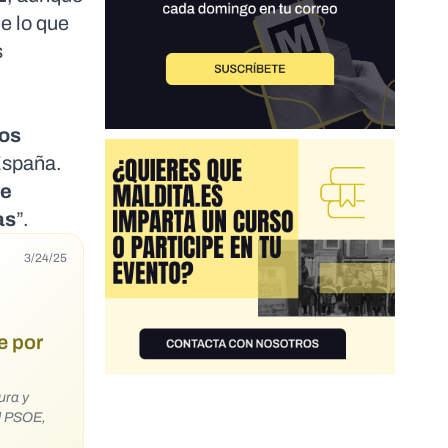
e lo que
s
ros
España.
de
as
”.
3/24/25
e por
ura y
el PSOE,