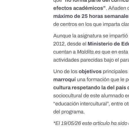
que “
no forma parte del currícu
efectos académicos”
. Añaden 
máximo de 25 horas semanales
de centros en los que imparta cl
Aunque la asignatura se impartió
2012, desde el
Ministerio de Ed
cuentan a
Maldita.es
que en esta
actividades parecidas bajo el pa
Uno de los
objetivos
principales
marroquí
una formación que le p
cultura respetando la del país
sociocultural de este alumnado en
“educación intercultural”, entre 
del programa.
*El 19/05/26 este artículo ha sid