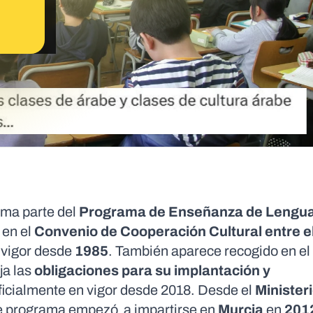
rma parte del
Programa de Enseñanza de Lengua
en el
Convenio de Cooperación Cultural entre e
n vigor desde
1985
. También aparece recogido en el 
ija las
obligaciones para su implantación y
ficialmente en vigor desde
2018
.
Desde el
Minister
e programa empezó a impartirse en
Murcia
en
201