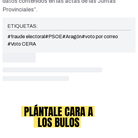
datos contenidos en las actas de las Juntas
Provinciales”.
ETIQUETAS:
#fraude electoral
#PSOE
#Aragón
#voto por correo
#Voto CERA