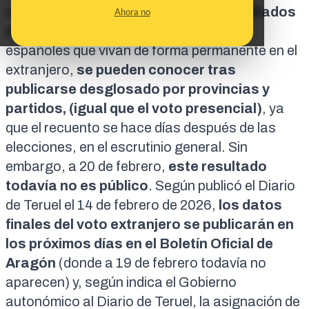
en ambos casos.
En cuanto a los resultados
Ahora no
del voto CERA
, el voto procedente de
españoles que vivan de forma permanente en el
extranjero,
se pueden conocer tras
publicarse desglosado por provincias y
partidos, (igual que el voto presencial)
, ya
que el recuento
se hace días después de las
elecciones
, en el escrutinio general. Sin
embargo, a 20 de febrero,
este resultado
todavía no es público
. Según publicó el
Diario
de Teruel
el 14 de febrero de 2026,
los datos
finales del voto extranjero se publicarán en
los próximos días en el Boletín Oficial de
Aragón
(
donde a 19 de febrero todavía no
aparecen
) y, según indica el Gobierno
autonómico al
Diario de Teruel
, la asignación de