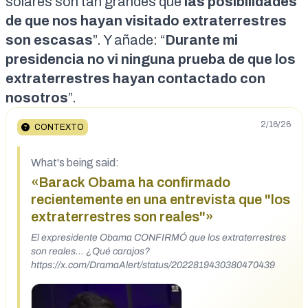
solares son tan grandes que
las posibilidades
de que nos hayan visitado extraterrestres
son escasas
”. Y añade: “
Durante mi
presidencia no vi ninguna prueba de que los
extraterrestres hayan contactado con
nosotros
”.
2/16/26
CONTEXTO
What's being said:
«Barack Obama ha confirmado
recientemente en una entrevista que "los
extraterrestres son reales"»
El expresidente Obama CONFIRMÓ que los extraterrestres
son reales... ¿Qué carajos?
https://x.com/DramaAlert/status/2022819430380470439