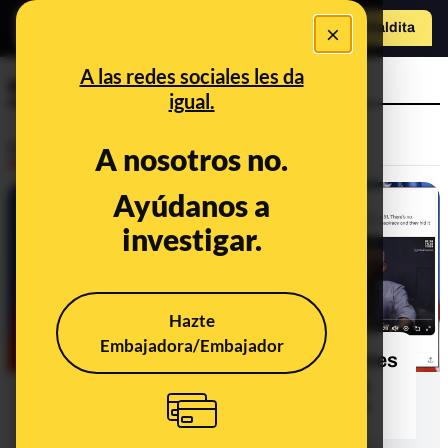
×
Hazte Maldit
a
Abrir menú
A las redes sociales les da
extraterrestres
igual.
Desinfo
A nosotros no.
Ayúdanos a
CONTEXTO
investigar.
Hazte
Embajadora/Embajador
Qué sabemos sobre las declaraciones
de Barack Obama en las que afirma
que los extraterrestres "son reales"