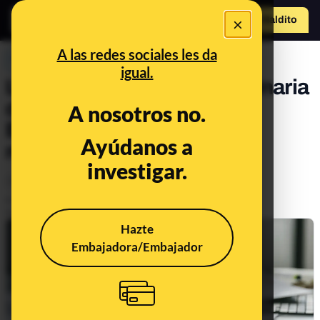
×
Hazte Maldit
o
Abrir menú
A las redes sociales les da
PREBUNKING
igual.
La regularización extraordinaria
de personas migrantes en
A nosotros no.
España: preguntas y
Ayúdanos a
respuestas
investigar.
Migración
Legislación
Publicado el
Jan 27, 2026, 4:36:07 PM
Actualizado el
Jul 8, 2026, 12:35:00 PM
Hazte
Embajadora/Embajador