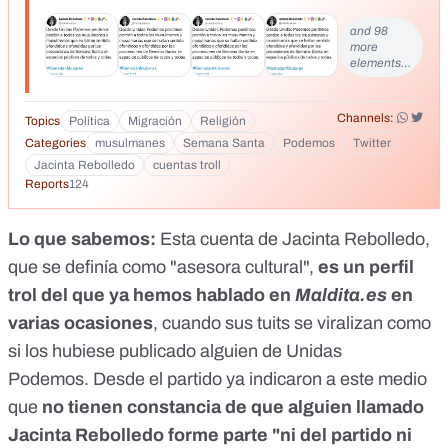
de todos y todas. #RamadanMubarak Tradueix el tuit&nbsp;
</div>
and 98
more
elements…
Channels:
Topics
Política
Migración
Religión
Categories
musulmanes
Semana Santa
Podemos
Twitter
Jacinta Rebolledo
cuentas troll
Reports
124
Lo que sabemos:
Esta cuenta de
Jacinta Rebolledo,
que se definía como "asesora cultural",
es un perfil
trol
del que ya hemos hablado en
Maldita.es
en
varias ocasiones
, cuando sus tuits se viralizan como
si los hubiese publicado alguien de Unidas
Podemos. Desde el partido ya indicaron a este medio
que
no tienen constancia de que alguien llamado
Jacinta Rebolledo forme parte "ni del partido ni