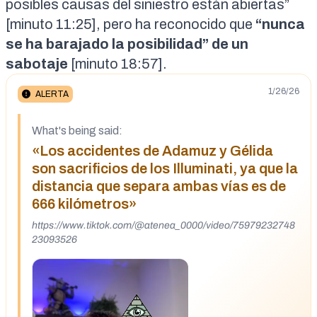
posibles causas del siniestro están abiertas”
[
minuto 11:25
], pero ha reconocido que
“nunca
se ha barajado la posibilidad” de un
sabotaje
[
minuto 18:57
].
1/26/26
ALERTA
What's being said:
«Los accidentes de Adamuz y Gélida
son sacrificios de los Illuminati, ya que la
distancia que separa ambas vías es de
666 kilómetros»
https://www.tiktok.com/@atenea_0000/video/75979232748
23093526