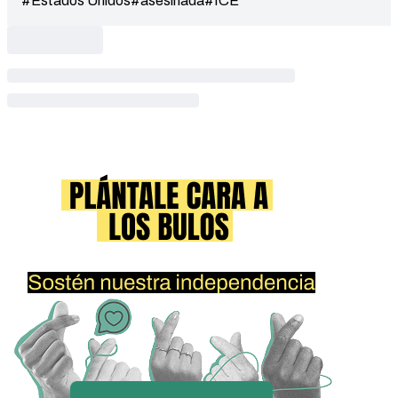
#Estados Unidos
#asesinada
#ICE