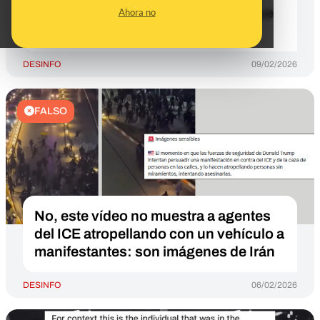
Liam Conejo, menor de 5 años al que
Ahora no
detuvo el ICE
DESINFO
09/02/2026
FALSO
No, este vídeo no muestra a agentes
del ICE atropellando con un vehículo a
manifestantes: son imágenes de Irán
DESINFO
06/02/2026