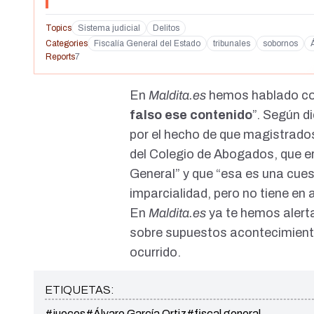
Topics
Sistema judicial
Delitos
Categories
Fiscalía General del Estado
tribunales
sobornos
Reports
7
En
Maldita.es
hemos hablado con
falso ese contenido
”. Según d
por el hecho de que magistrados
del Colegio de Abogados, que era
General” y que “esa es una cues
imparcialidad, pero no tiene en
En
Maldita.es
ya te hemos aler
sobre supuestos acontecimiento
ocurrido.
ETIQUETAS:
#jueces
#Álvaro García Ortiz
#fiscal general