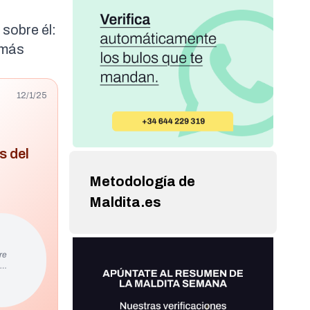
e
 sobre él:
 más
12/1/25
s del
Metodología de
Maldita.es
re
s…