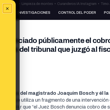
ulos Ceuta
•
Limpieza de montes
•
Curanderos IA Instagram
•
Timo 
×
NKING
INVESTIGACIONES
CONTROL DEL PODER
PO
denunciado públicamente el cobr
dos del tribunal que juzgó al fisc
 pública del magistrado Joaquím Bosch y él la
ube que utiliza un fragmento de una intervención 
asegurar que “el Juez Bosch denuncia cobro de 