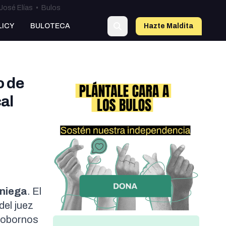
José Elías
•
Bulos
LICY
BULOTECA
Hazte Maldit
a
o de
al
 niega
. El
del juez
sobornos