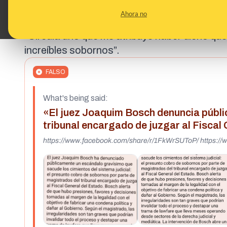
de jueces del tribunal para condenar al fiscal 
Ahora no
referencia a un soborno. El magistrado publ
“Circula uno que me atribuye haber dicho qu
increíbles sobornos”.
FALSO
What's being said:
«El juez Joaquim Bosch denuncia públi
tribunal encargado de juzgar al Fiscal
https://www.facebook.com/share/r/1FkWrSUToP/ https: