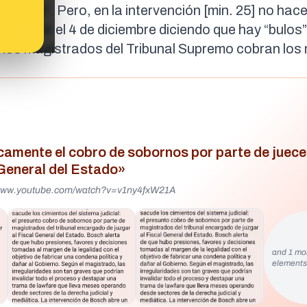
general”. Pero, en la intervención [
min. 25
] no hac
icó un
tuit
el 4 de diciembre diciendo que hay “bulos”
e los magistrados del Tribunal Supremo cobran los
camente el cobro de sobornos por parte de juece
 General del Estado»
//www.youtube.com/watch?v=v1ny4fxW21A
and 1 mo
element