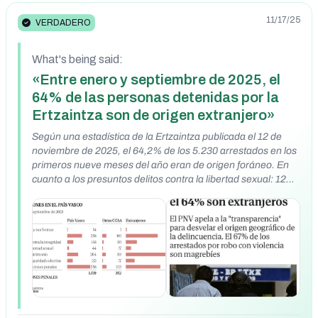
11/17/25
VERDADERO
What's being said:
«Entre enero y septiembre de 2025, el
64% de las personas detenidas por la
Ertzaintza son de origen extranjero»
Según una estadística de la Ertzaintza publicada el 12 de
noviembre de 2025, el 64,2% de los 5.230 arrestados en los
primeros nueve meses del año eran de origen foráneo. En
cuanto a los presuntos delitos contra la libertad sexual: 126
detenciones policiales de extranjeros (67%) por 61 de
españoles. En el apartado "homicidio y sus formas", los 23
extranjeros suponen el 60% del total de los arrestados.