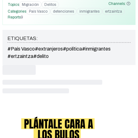
Channels:
Topics
Migración
Delitos
Categories
País Vasco
detenciones
inmigrantes
ertzaintza
Reports
9
ETIQUETAS:
#País Vasco
#extranjeros
#política
#inmigrantes
#ertzaintza
#delito