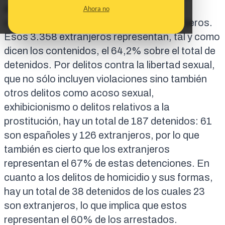
detenidos del País Vasco, 352 de otras
Ahora no
comunidades autónomas y 3.358 extranjeros.
Esos 3.358 extranjeros representan, tal y como
dicen los contenidos, el 64,2% sobre el total de
detenidos. Por delitos contra la libertad sexual,
que no sólo incluyen violaciones sino también
otros delitos como acoso sexual,
exhibicionismo o delitos relativos a la
prostitución, hay un total de 187 detenidos: 61
son españoles y 126 extranjeros, por lo que
también es cierto que los extranjeros
representan el 67% de estas detenciones. En
cuanto a los delitos de homicidio y sus formas,
hay un total de 38 detenidos de los cuales 23
son extranjeros, lo que implica que estos
representan el 60% de los arrestados.