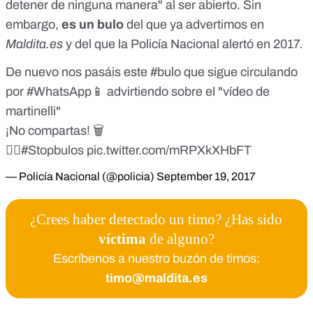
detener de ninguna manera" al ser abierto.
Sin
embargo,
es un bulo
del que
ya advertimos en
Maldita.es
y del que la
Policía Nacional alertó
en 2017.
De nuevo nos pasáis este
#bulo
que sigue circulando
por
#WhatsApp
📱 advirtiendo sobre el "vídeo de
martinelli"
¡No compartas! 🗑
👉🏻
#Stopbulos
pic.twitter.com/mRPXkXHbFT
— Policía Nacional (@policia)
September 19, 2017
¿Crees haber detectado un timo? ¿Has sido
víctima
de alguno?
Escríbenos a nuestro buzón de timos:
timo@maldita.es