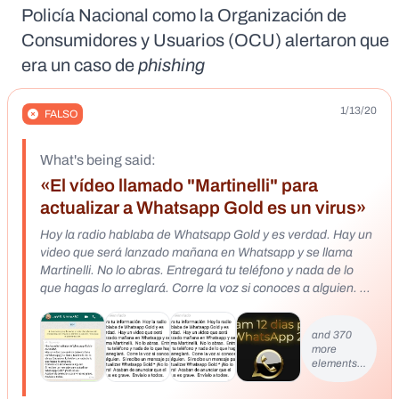
Policía Nacional como la Organización de
Consumidores y Usuarios (OCU) alertaron que
era un caso de
phishing
1/13/20
FALSO
What's being said:
«El vídeo llamado "Martinelli" para
actualizar a Whatsapp Gold es un virus»
Hoy la radio hablaba de Whatsapp Gold y es verdad. Hay un
video que será lanzado mañana en Whatsapp y se llama
Martinelli. No lo abras. Entregará tu teléfono y nada de lo
que hagas lo arreglará. Corre la voz si conoces a alguien. Si
recibes un mensaje para actualizar Whatsapp Gold * ¡No lo
abras! Acaban de anunciar que el virus es grave. Envíalo a
and 370
todos
more
elements…