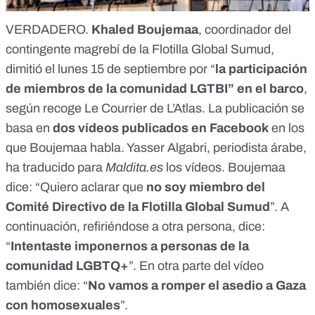
VERDADERO.
Khaled Boujemaa
, coordinador del
contingente magrebí de la Flotilla Global Sumud,
dimitió
el lunes 15 de septiembre por “
la participación
de miembros de la comunidad LGTBI” en el barco
,
según recoge Le Courrier de L’Atlas
. La publicación se
basa en
dos
vídeos
publicados en Facebook
en los
que Boujemaa habla. Yasser Algabri, periodista árabe,
ha traducido para
Maldita.es
los vídeos. Boujemaa
dice: “Quiero aclarar que
no soy miembro del
Comité Directivo de la Flotilla Global Sumud
”. A
continuación, refiriéndose a otra persona, dice:
“
Intentaste imponernos a personas de la
comunidad LGBTQ+
”. En otra parte del vídeo
también dice: “
No vamos a romper el asedio a Gaza
con homosexuales
”.