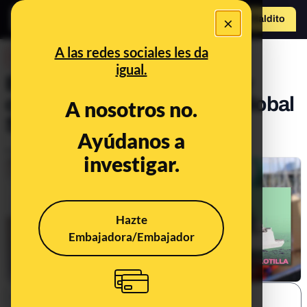
o
×
Hazte Maldit
a
Abrir menú
A las redes sociales les da
DESINFO
igual.
Bulos, desinformaciones y
contexto sobre la Flotilla Global
A nosotros no.
Sumud a Gaza
Ayúdanos a
Publicado el
Oct 7, 2025, 4:57:41 PM
investigar.
Hazte
Embajadora/Embajador
SHARE: