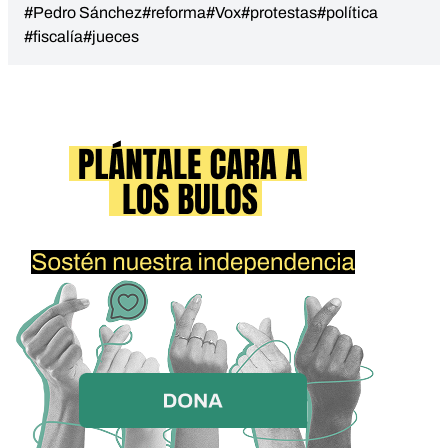
#Pedro Sánchez
#reforma
#Vox
#protestas
#política
#fiscalía
#jueces