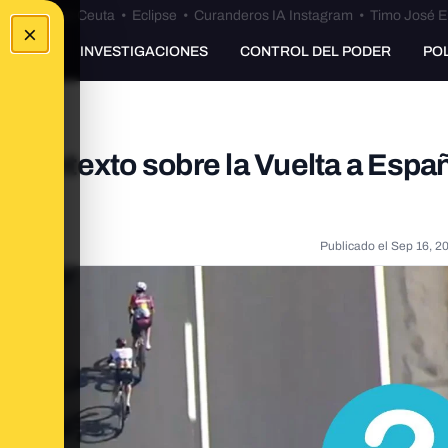
euta
•
Bulos Ceuta
•
Eclipse
•
Curanderos IA Instagram
•
Timo José E
×
UNKING
INVESTIGACIONES
CONTROL DEL PODER
PO
y contexto sobre la Vuelta a Espa
Publicado el
Sep 16, 2