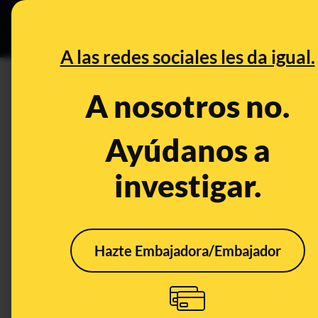
Especial C
DESINFO
PREB
A las redes sociales les da igual.
DESINFO
A nosotros no.
Los bulos, desinformaciones 
2025
Ayúdanos a
investigar.
Política
Hazte Embajadora/Embajador