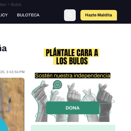
lías
•
Bulos
LICY
BULOTECA
Hazte Maldit
o
ña
025, 3:43:54 PM