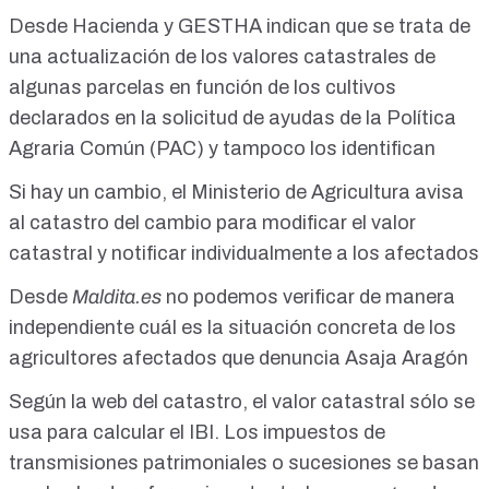
aumento de los impuestos que deben afrontar los
Desde Hacienda y GESTHA indican que se trata de
propietarios del campo. La medida, calificada por el sector
como un «catastrazo», implica una revalorización
una actualización de los valores catastrales de
significativa del suelo no urbanizable, lo que afecta
algunas parcelas en función de los cultivos
directamente al Impuesto sobre Bienes Inmuebles (IBI) y
declarados en la solicitud de ayudas de la Política
otras cargas fiscales asociadas. Desde el sector primario se
condena tanto el fondo como las formas y el momento
Agraria Común (PAC) y tampoco los identifican
elegido para implementar este cambio. Agricultores y
organizaciones agrarias critican que esta decisión se haya
Si hay un cambio, el Ministerio de Agricultura avisa
tomado sin diálogo previo y en plena crisis de rentabilidad
al catastro del cambio para modificar el valor
para muchas explotaciones.
https://www.facebook.com/rafakaviri/posts/%EF%B8%8F-
catastral y notificar individualmente a los afectados
hacienda-da-la-puntilla-al-campo-espa%C3%B1ol-el-
gobierno-duplica-el-valor-catastra/10162961076182206/ ⚫️
Desde
Maldita.es
no podemos verificar de manera
“Hacienda da la puntilla al campo español: El Gobierno
independiente cuál es la situación concreta de los
duplica el valor catastral del suelo rústico para aumentar la
agricultores afectados que denuncia Asaja Aragón
presión fiscal sobre los agricultores. El Ejecutivo ha llevado a
cabo una actualización del valor catastral de las fincas
Según la web del catastro, el valor catastral sólo se
rústicas, lo que en la práctica se traduce en un considerable
aumento de los impuestos que deben afrontar los
usa para calcular el IBI. Los impuestos de
propietarios del campo. La medida, calificada por el sector
transmisiones patrimoniales o sucesiones se basan
como un «catastrazo», implica una revalorización
significativa del suelo no urbanizable, lo que afecta