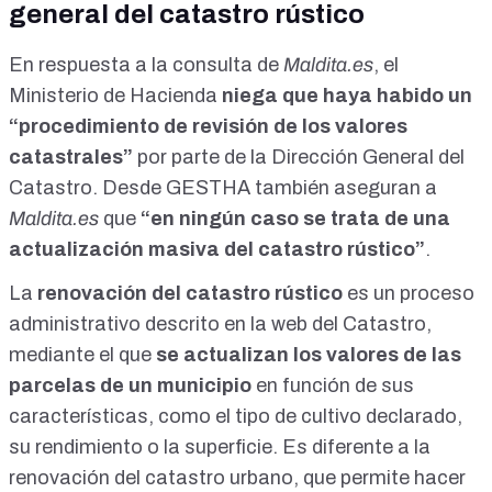
general del catastro rústico
manto de opacidad, provocando una oleada de quejas entre
los propietarios rurales. La actualización, que afecta a
parcelas calificadas como suelo rústico, ha llegado por
En respuesta a la consulta de
Maldita.es
, el
sorpresa en forma de carta, sin comunicación pública previa
Ministerio de Hacienda
niega que haya habido un
ni explicaciones detalladas, según avanza El Debate. En
muchos casos, los valores catastrales se han más que
“procedimiento de revisión de los valores
duplicado de la noche a la mañana, con el consiguiente
catastrales”
por parte de la Dirección General del
aumento de la presión fiscal sobre los agricultores. La
Catastro. Desde GESTHA también aseguran a
organización agraria Asaja Aragón ha calificado esta
maniobra como un «catastrazo» encubierto.
Maldita.es
que
“en ningún caso se trata de una
https://www.eldebate.com/campo-y-
actualización masiva del catastro rústico”
.
caza/20250716/hacienda-duplica-valor-suelo-rustico-
agricultores-paguen-impuestos_317376.html Hacienda
La
renovación del catastro rústico
es un proceso
duplica el valor del suelo rústico para que los agricultores
paguen más impuestos El sector primario condena las
administrativo
descrito en la web del Catastro
,
formas y el momento elegido por el Gobierno para acometer
mediante el que
se actualizan los valores de las
esta actualización Agricultores desesperados por la plaga
parcelas de un municipio
en función de sus
de conejos piden la autorización de métodos de gestión
prohibidos Manuel Yaben Manuel Yaben 16 jul. 2025 - 04:30
características, como el tipo de cultivo declarado,
su rendimiento o la superficie.
Es diferente a la
renovación del catastro urbano
, que permite hacer