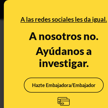
Grupos Ceuta
•
DESINFO
PREB
A las redes sociales les da igual.
PREBUNKING
A nosotros no.
A dónde va el dinero de la PAC
agricultores y ganaderos
Ayúdanos a
investigar.
Consumo
Economía
Hazte Embajadora/Embajador