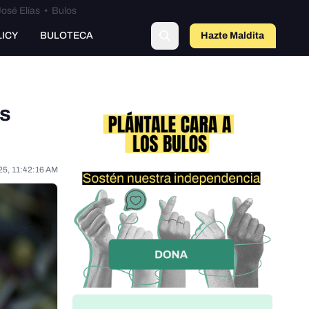
osé Elías
•
Bulos
LICY
BULOTECA
Hazte Maldit
o
os
25, 11:42:16 AM