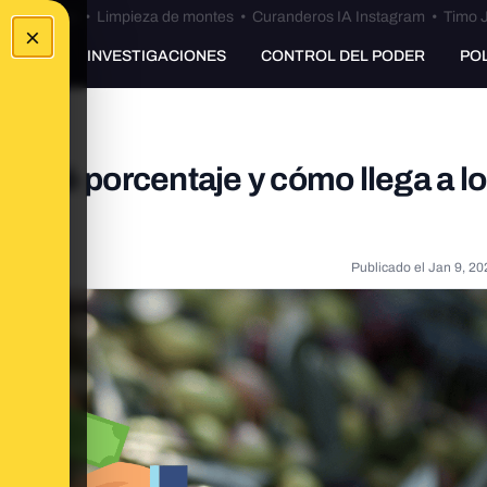
Bulos Ceuta
•
Limpieza de montes
•
Curanderos IA Instagram
•
Timo J
×
UNKING
INVESTIGACIONES
CONTROL DEL PODER
PO
: qué porcentaje y cómo llega a l
Publicado el
Jan 9, 20