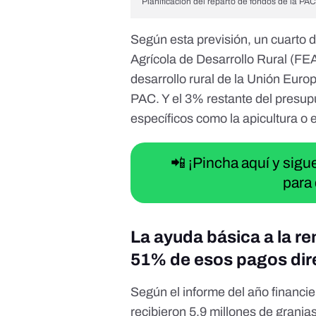
Planificación del reparto de fondos de la PA
Según esta previsión, un cuarto 
Agrícola de Desarrollo Rural (FEA
desarrollo rural de la Unión Euro
PAC. Y el 3% restante del presup
específicos como la apicultura o e
📲 ¡Pincha aquí y sig
para 
La ayuda básica a la re
51% de esos pagos dire
Según el informe del
año financi
recibieron 5,9 millones de granj