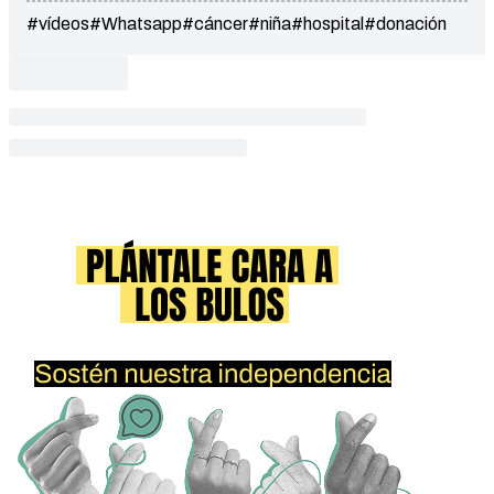
#vídeos
#Whatsapp
#cáncer
#niña
#hospital
#donación